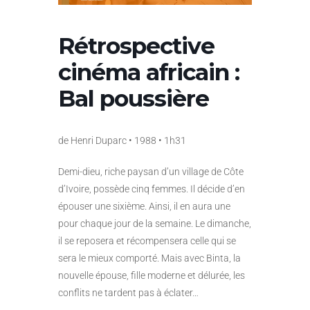
Rétrospective
cinéma africain :
Bal poussière
de Henri Duparc • 1988 • 1h31
Demi-dieu, riche paysan d’un village de Côte
d’Ivoire, possède cinq femmes. Il décide d’en
épouser une sixième. Ainsi, il en aura une
pour chaque jour de la semaine. Le dimanche,
il se reposera et récompensera celle qui se
sera le mieux comporté. Mais avec Binta, la
nouvelle épouse, fille moderne et délurée, les
conflits ne tardent pas à éclater…