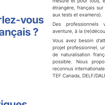
mesure et pour tous, e
étrangère, français sur
aux tests et examens).
rlez-vous
Des professionnels 
rançais ?
aventure, à la (re)décou
Vous avez besoin d’at
projet professionnel, u
de naturalisation fran
possible. Nous propo
reconnus internationale
TEF Canada, DELF/DAL
tiques