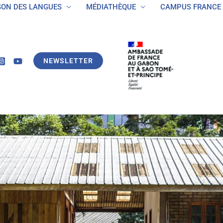
SON DES LANGUES
MÉDIATHÈQUE
CAMPUS FRANCE GAB
SON DES LANGUES
MÉDIATHÈQUE
CAMPUS FRANCE
APPELS À CANDIDATURES
OFFRES
NEWSLETTER