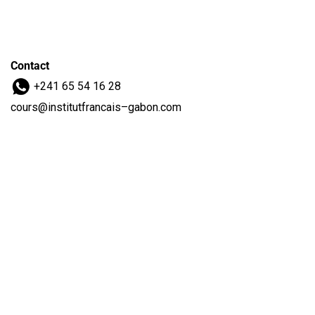
Contact
+241 65 54 16 28
cours@institutfrancais–gabon.com