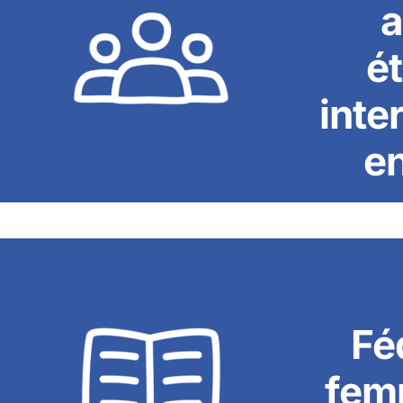
a
é
inte
e
Fé
fem