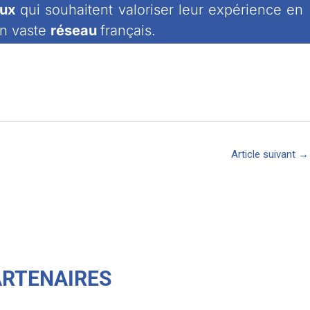
aux
qui souhaitent valoriser leur expérience en
un vaste
réseau
français.
Article suivant
→
ARTENAIRES