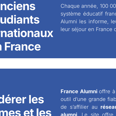
nciens
Chaque année, 100 000
système éducatif fran
tudiants
Alumni les informe, l
rnationaux
leur séjour en France 
n France
France Alumni
offre 
dérer les
outil d’une grande fia
de s’affilier au
résea
mes et les
alumni
. Le site offr