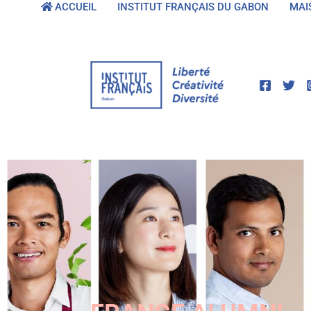
ACCUEIL
INSTITUT FRANÇAIS DU GABON
MAI
Aller
ACCUEIL
INSTITUT FRANÇAIS DU GABON
MAI
au
COOPÉRATION
APPELS À CANDIDATURES
OFFRES
contenu